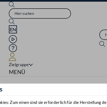
Sprache English
Mediathek
Hilfe
Benutzer
Zielgruppe
Navigationsmenü öffnen
MENÜ
s
es: Zum einen sind sie erforderlich für die Herstellung de