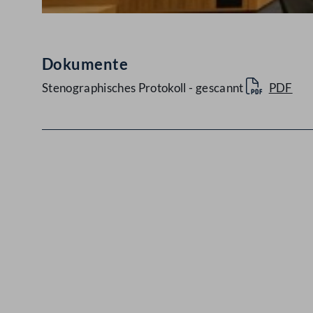
Dokumente
Stenographisches Protokoll - gescannt
PDF
Kontakt