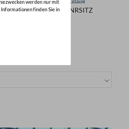
Plenarsitzung
lysezwecken werden nur mit
28/NRSITZ
 Informationen finden Sie in
/NRSITZ)