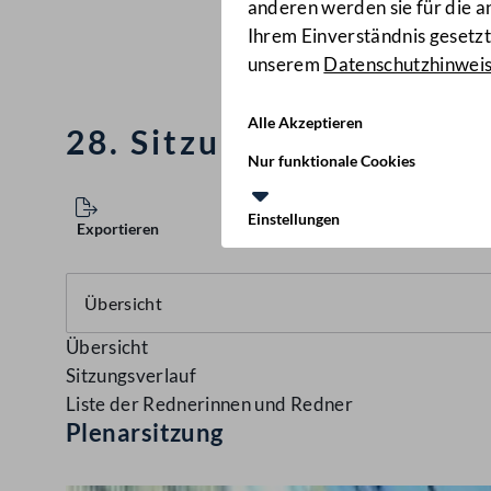
anderen werden sie für die 
Ihrem Einverständnis gesetzt.
unserem
Datenschutzhinwei
Alle Akzeptieren
28. Sitzung des Nationa
Nur funktionale Cookies
Einstellungen
Exportieren
Übersicht
Sitzungsverlauf
Liste der Rednerinnen und Redner
Plenarsitzung