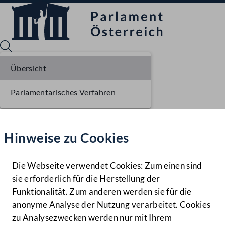
Übersicht
Parlamentarisches Verfahren
Sprache English
Mediathek
Hinweise zu Cookies
Hilfe
Benutzer
Die Webseite verwendet Cookies: Zum einen sind
Zielgruppe
sie erforderlich für die Herstellung der
Navigationsmenü öffnen
MENÜ
Funktionalität. Zum anderen werden sie für die
anonyme Analyse der Nutzung verarbeitet. Cookies
zu Analysezwecken werden nur mit Ihrem
Sprache En
Mediathek