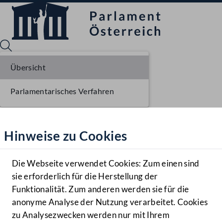
Übersicht
Parlamentarisches Verfahren
Sprache English
Mediathek
Hinweise zu Cookies
Hilfe
Benutzer
Die Webseite verwendet Cookies: Zum einen sind
Zielgruppe
sie erforderlich für die Herstellung der
Navigationsmenü öffnen
MENÜ
Funktionalität. Zum anderen werden sie für die
anonyme Analyse der Nutzung verarbeitet. Cookies
zu Analysezwecken werden nur mit Ihrem
Sprache En
Mediathek