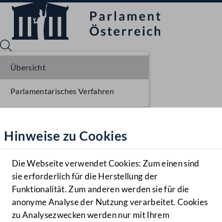
Übersicht
Parlamentarisches Verfahren
Sprache English
Mediathek
Hinweise zu Cookies
Hilfe
Benutzer
Die Webseite verwendet Cookies: Zum einen sind
Zielgruppe
sie erforderlich für die Herstellung der
Navigationsmenü öffnen
MENÜ
Funktionalität. Zum anderen werden sie für die
anonyme Analyse der Nutzung verarbeitet. Cookies
zu Analysezwecken werden nur mit Ihrem
Sprache En
Mediathek