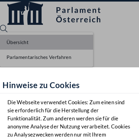
Übersicht
Parlamentarisches Verfahren
Sprache English
Mediathek
Hinweise zu Cookies
Hilfe
Benutzer
Die Webseite verwendet Cookies: Zum einen sind
Zielgruppe
sie erforderlich für die Herstellung der
Navigationsmenü öffnen
MENÜ
Funktionalität. Zum anderen werden sie für die
anonyme Analyse der Nutzung verarbeitet. Cookies
zu Analysezwecken werden nur mit Ihrem
Sprache En
Mediathek