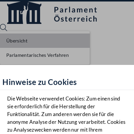
Übersicht
Parlamentarisches Verfahren
Sprache English
Mediathek
Hinweise zu Cookies
Hilfe
Benutzer
Die Webseite verwendet Cookies: Zum einen sind
Zielgruppe
sie erforderlich für die Herstellung der
Navigationsmenü öffnen
MENÜ
Funktionalität. Zum anderen werden sie für die
anonyme Analyse der Nutzung verarbeitet. Cookies
zu Analysezwecken werden nur mit Ihrem
Sprache En
Mediathek