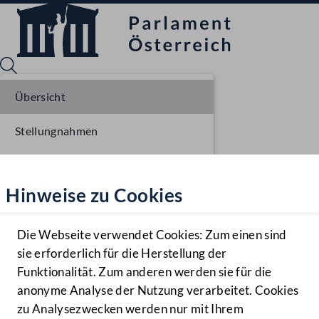
Übersicht
Stellungnahmen
Sprache English
Mediathek
Parlamentarisches Verfahren
Hinweise zu Cookies
Hilfe
Einlangen NR
Benutzer
Die Webseite verwendet Cookies: Zum einen sind
Zielgruppe
sie erforderlich für die Herstellung der
Navigationsmenü öffnen
MENÜ
Funktionalität. Zum anderen werden sie für die
anonyme Analyse der Nutzung verarbeitet. Cookies
zu Analysezwecken werden nur mit Ihrem
Sprache En
Mediathek