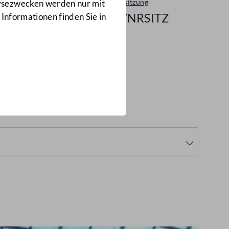
Plenarsitzung
lysezwecken werden nur mit
123/NRSITZ
 Informationen finden Sie in
985
(123/NRSITZ)