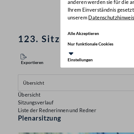
anderen werden sie für die 
Ihrem Einverständnis gesetzt.
unserem
Datenschutzhinwei
Alle Akzeptieren
123. Sitzung des Natio
Nur funktionale Cookies
Einstellungen
Exportieren
Übersicht
Sitzungsverlauf
Liste der Rednerinnen und Redner
Plenarsitzung