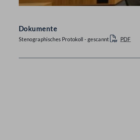
Dokumente
Stenographisches Protokoll - gescannt
PDF
Kontakt