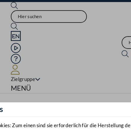
Sprache English
Mediathek
Hilfe
Benutzer
Zielgruppe
Navigationsmenü öffnen
MENÜ
s
es: Zum einen sind sie erforderlich für die Herstellung de