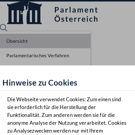
Übersicht
Parlamentarisches Verfahren
Sprache English
Mediathek
Liste der Rednerinnen und Redner
Hinweise zu Cookies
Hilfe
Benutzer
Die Webseite verwendet Cookies: Zum einen sind
Zielgruppe
sie erforderlich für die Herstellung der
Navigationsmenü öffnen
MENÜ
Funktionalität. Zum anderen werden sie für die
anonyme Analyse der Nutzung verarbeitet. Cookies
zu Analysezwecken werden nur mit Ihrem
Sprache En
Mediathek