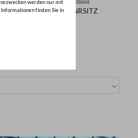
Plenarsitzung
lysezwecken werden nur mit
62/NRSITZ
 Informationen finden Sie in
4
(62/NRSITZ)