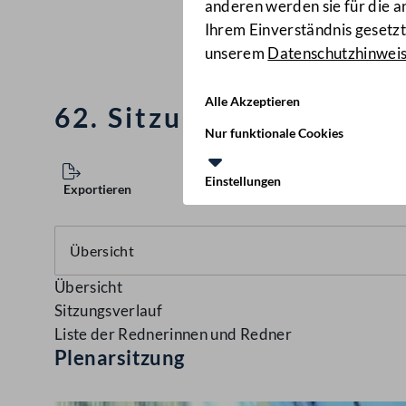
anderen werden sie für die 
Ihrem Einverständnis gesetzt.
unserem
Datenschutzhinwei
Alle Akzeptieren
62. Sitzung des Nation
Nur funktionale Cookies
Einstellungen
Exportieren
Übersicht
Sitzungsverlauf
Liste der Rednerinnen und Redner
Plenarsitzung