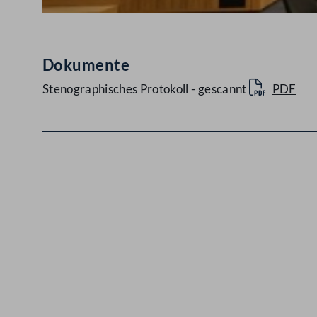
Dokumente
Stenographisches Protokoll - gescannt
PDF
Kontakt