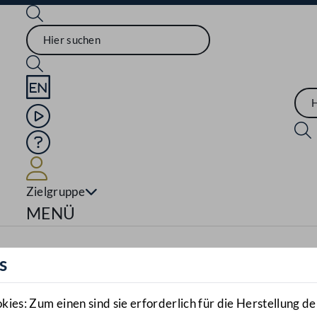
Sprache English
Mediathek
Hilfe
Benutzer
Zielgruppe
Navigationsmenü öffnen
MENÜ
s
es: Zum einen sind sie erforderlich für die Herstellung de