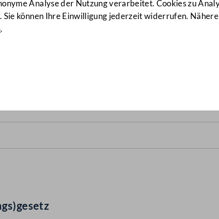
anonyme Analyse der Nutzung verarbeitet. Cookies zu Ana
 Sie können Ihre Einwilligung jederzeit widerrufen. Nähere
s
.
des(verfassungs)gesetz
(103
ngs)gesetz