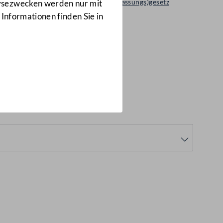
Regierungsvorlage: Bundes(verfassungs)gesetz
lysezwecken werden nur mit
1036 d.B.
 Informationen finden Sie in
6 d.B.)