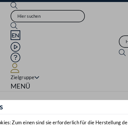
Sprache English
Mediathek
Hilfe
Benutzer
Zielgruppe
Navigationsmenü öffnen
MENÜ
s
es: Zum einen sind sie erforderlich für die Herstellung de