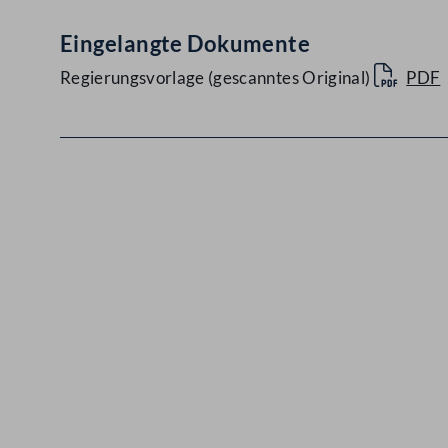
Eingelangte Dokumente
Regierungsvorlage (gescanntes Original)
PDF
Kontakt