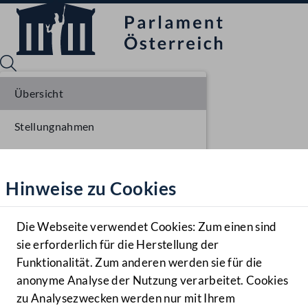
Übersicht
Stellungnahmen
Sprache English
Mediathek
Parlamentarisches Verfahren
Hinweise zu Cookies
Hilfe
Einlangen NR
Benutzer
Die Webseite verwendet Cookies: Zum einen sind
Zielgruppe
sie erforderlich für die Herstellung der
Navigationsmenü öffnen
MENÜ
Funktionalität. Zum anderen werden sie für die
anonyme Analyse der Nutzung verarbeitet. Cookies
zu Analysezwecken werden nur mit Ihrem
Sprache En
Mediathek