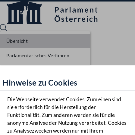
Übersicht
Parlamentarisches Verfahren
Sprache English
Mediathek
Hinweise zu Cookies
Hilfe
Benutzer
Die Webseite verwendet Cookies: Zum einen sind
Zielgruppe
sie erforderlich für die Herstellung der
Navigationsmenü öffnen
MENÜ
Funktionalität. Zum anderen werden sie für die
anonyme Analyse der Nutzung verarbeitet. Cookies
zu Analysezwecken werden nur mit Ihrem
Sprache En
Mediathek