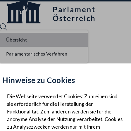
Übersicht
Parlamentarisches Verfahren
Sprache English
Mediathek
Hinweise zu Cookies
Hilfe
Benutzer
Die Webseite verwendet Cookies: Zum einen sind
Zielgruppe
sie erforderlich für die Herstellung der
Navigationsmenü öffnen
MENÜ
Funktionalität. Zum anderen werden sie für die
anonyme Analyse der Nutzung verarbeitet. Cookies
zu Analysezwecken werden nur mit Ihrem
Sprache En
Mediathek