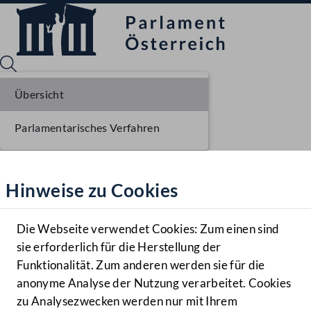
Übersicht
Parlamentarisches Verfahren
Sprache English
Mediathek
Hinweise zu Cookies
Hilfe
Benutzer
Die Webseite verwendet Cookies: Zum einen sind
Zielgruppe
sie erforderlich für die Herstellung der
Navigationsmenü öffnen
MENÜ
Funktionalität. Zum anderen werden sie für die
anonyme Analyse der Nutzung verarbeitet. Cookies
zu Analysezwecken werden nur mit Ihrem
Sprache En
Mediathek