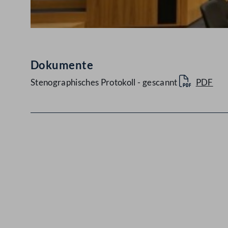
Dokumente
Stenographisches Protokoll - gescannt
PDF
Kontakt