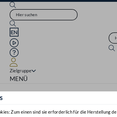
Sprache English
Mediathek
Hilfe
Benutzer
Zielgruppe
Navigationsmenü öffnen
MENÜ
s
es: Zum einen sind sie erforderlich für die Herstellung de