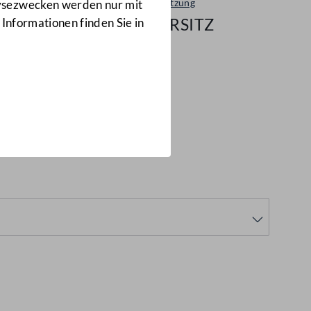
Plenarsitzung
lysezwecken werden nur mit
44/NRSITZ
 Informationen finden Sie in
 November 1991