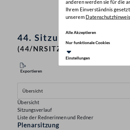
anderen werden sie für die 
Ihrem Einverständnis gesetzt.
unserem
Datenschutzhinwei
Alle Akzeptieren
44. Sitzung des Nationa
Nur funktionale Cookies
(44/NRSITZ)
Einstellungen
Exportieren
Übersicht
Sitzungsverlauf
Liste der Rednerinnen und Redner
Plenarsitzung