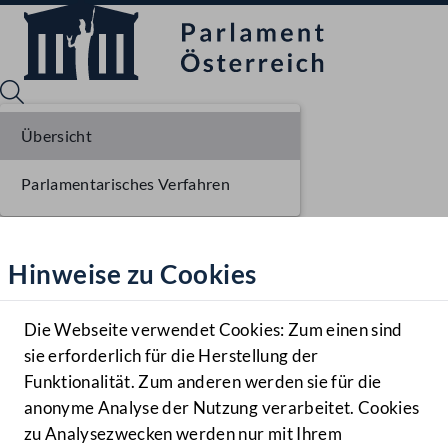
Übersicht
Parlamentarisches Verfahren
Sprache English
Mediathek
Hinweise zu Cookies
Hilfe
Benutzer
Die Webseite verwendet Cookies: Zum einen sind
Zielgruppe
sie erforderlich für die Herstellung der
Navigationsmenü öffnen
MENÜ
Funktionalität. Zum anderen werden sie für die
anonyme Analyse der Nutzung verarbeitet. Cookies
zu Analysezwecken werden nur mit Ihrem
Sprache En
Mediathek