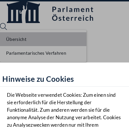
Übersicht
Parlamentarisches Verfahren
Sprache English
Mediathek
Hinweise zu Cookies
Hilfe
Benutzer
Die Webseite verwendet Cookies: Zum einen sind
Zielgruppe
sie erforderlich für die Herstellung der
Navigationsmenü öffnen
MENÜ
Funktionalität. Zum anderen werden sie für die
anonyme Analyse der Nutzung verarbeitet. Cookies
zu Analysezwecken werden nur mit Ihrem
Sprache En
Mediathek