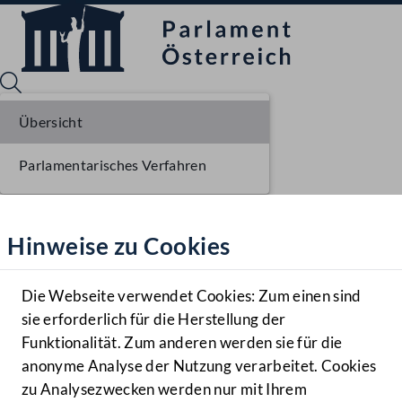
Übersicht
Parlamentarisches Verfahren
Sprache English
Mediathek
Hinweise zu Cookies
Hilfe
Benutzer
Die Webseite verwendet Cookies: Zum einen sind
Zielgruppe
sie erforderlich für die Herstellung der
Navigationsmenü öffnen
MENÜ
Funktionalität. Zum anderen werden sie für die
anonyme Analyse der Nutzung verarbeitet. Cookies
zu Analysezwecken werden nur mit Ihrem
Sprache En
Mediathek