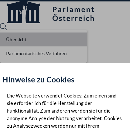
Übersicht
Parlamentarisches Verfahren
Sprache English
Mediathek
Hinweise zu Cookies
Hilfe
Benutzer
Die Webseite verwendet Cookies: Zum einen sind
Zielgruppe
sie erforderlich für die Herstellung der
Navigationsmenü öffnen
MENÜ
Funktionalität. Zum anderen werden sie für die
anonyme Analyse der Nutzung verarbeitet. Cookies
zu Analysezwecken werden nur mit Ihrem
Sprache En
Mediathek