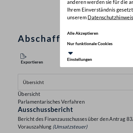
anderen werden sie für die 
Ihrem Einverständnis gesetzt.
unserem
Datenschutzhinwei
Alle Akzeptieren
Abschaffung der 13. US
Nur funktionale Cookies
Einstellungen
Exportieren
Übersicht
Parlamentarisches Verfahren
Ausschussbericht
Bericht des Finanzausschusses über den Antrag 8
Vorauszahlung
(Umsatzsteuer)