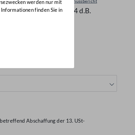
Ausschussbericht
lysezwecken werden nur mit
1874 d.B.
 Informationen finden Sie in
betreffend Abschaffung der 13. USt-