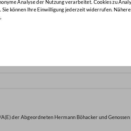
anonyme Analyse der Nutzung verarbeitet. Cookies zu Ana
 Sie können Ihre Einwilligung jederzeit widerrufen. Nähere
s
.
t-Vorauszahlung
(1874 d.B.)
3/A(E) der Abgeordneten Hermann Böhacker und Genossen 