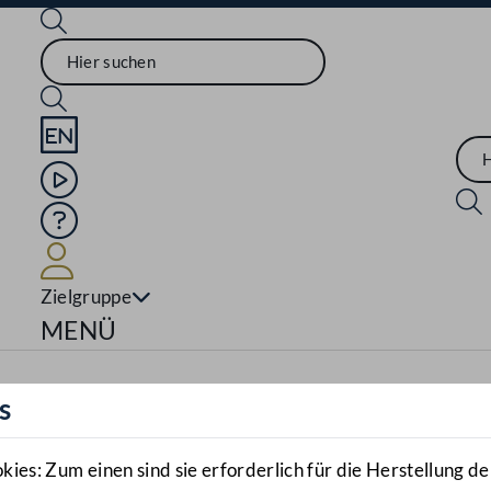
Sprache English
Mediathek
Hilfe
Benutzer
Zielgruppe
Navigationsmenü öffnen
MENÜ
s
es: Zum einen sind sie erforderlich für die Herstellung de