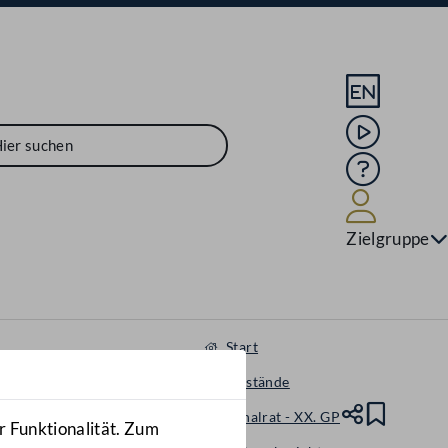
Sprache En
Mediathek
Hilfe
Benutze
Zielgruppe
Start
Gegenstände
Nationalrat - XX. GP
Teile
Lesez
r Funktionalität. Zum