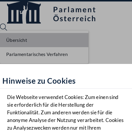
Übersicht
Parlamentarisches Verfahren
Sprache English
Mediathek
Hinweise zu Cookies
Hilfe
Benutzer
Die Webseite verwendet Cookies: Zum einen sind
Zielgruppe
sie erforderlich für die Herstellung der
Navigationsmenü öffnen
MENÜ
Funktionalität. Zum anderen werden sie für die
anonyme Analyse der Nutzung verarbeitet. Cookies
zu Analysezwecken werden nur mit Ihrem
Sprache En
Mediathek