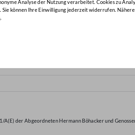
anonyme Analyse der Nutzung verarbeitet. Cookies zu Ana
 Sie können Ihre Einwilligung jederzeit widerrufen. Nähere
s
.
schaffen - Steuern senken
(18
1/A(E) der Abgeordneten Hermann Böhacker und Genossen b