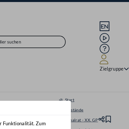
Sprache En
Mediathek
Hilfe
Benutze
Zielgruppe
Start
Gegenstände
Nationalrat - XX. GP
Teile
Lesez
r Funktionalität. Zum