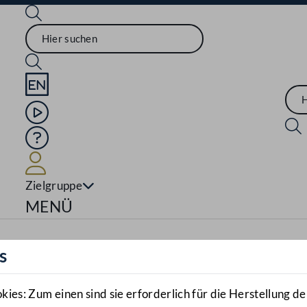
Sprache English
Mediathek
Hilfe
Benutzer
Zielgruppe
Navigationsmenü öffnen
MENÜ
s
es: Zum einen sind sie erforderlich für die Herstellung de