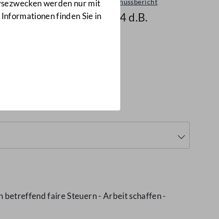
Ausschussbericht
lysezwecken werden nur mit
1884 d.B.
 Informationen finden Sie in
84 d.B.)
etreffend faire Steuern - Arbeit schaffen -