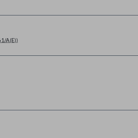
61/A(E))