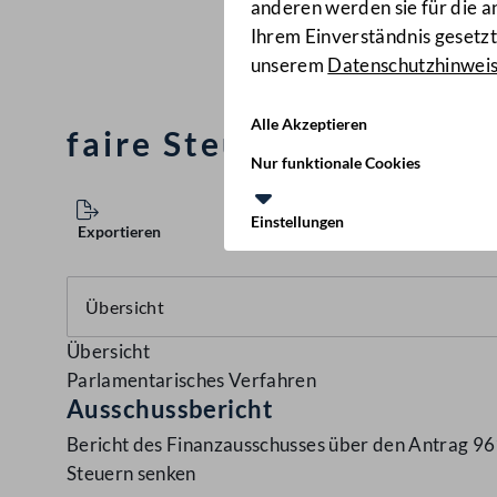
anderen werden sie für die 
Ihrem Einverständnis gesetzt.
unserem
Datenschutzhinwei
Alle Akzeptieren
faire Steuern - Arbeit 
Nur funktionale Cookies
Einstellungen
Exportieren
Übersicht
Parlamentarisches Verfahren
Ausschussbericht
Bericht des Finanzausschusses über den Antrag 96
Steuern senken