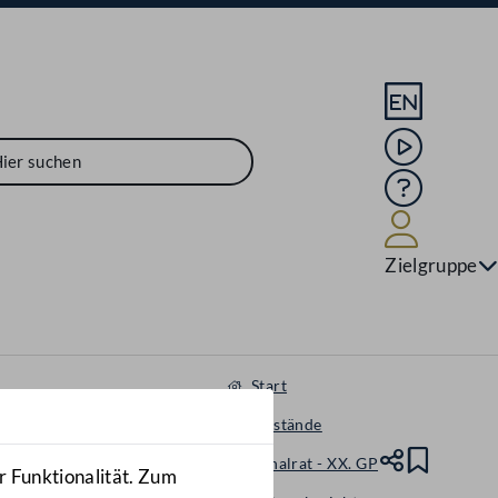
Sprache En
Mediathek
Hilfe
Benutze
Zielgruppe
Start
Gegenstände
Nationalrat - XX. GP
Teile
Lesez
r Funktionalität. Zum