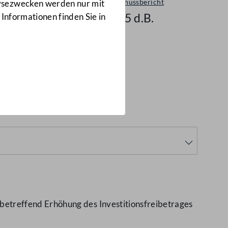
Ausschussbericht
lysezwecken werden nur mit
1885 d.B.
 Informationen finden Sie in
etreffend Erhöhung des Investitionsfreibetrages