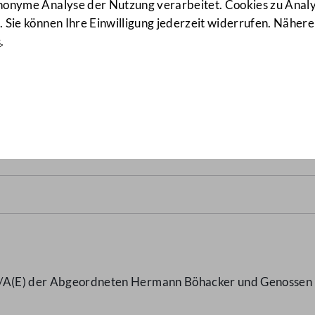
anonyme Analyse der Nutzung verarbeitet. Cookies zu Ana
 Sie können Ihre Einwilligung jederzeit widerrufen. Nähere
s
.
nsfreibetrages
(1885 d.B.)
9/A(E) der Abgeordneten Hermann Böhacker und Genossen b