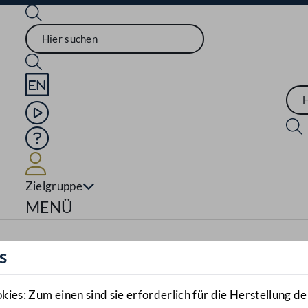
Sprache English
Mediathek
Hilfe
Benutzer
Zielgruppe
Navigationsmenü öffnen
MENÜ
s
es: Zum einen sind sie erforderlich für die Herstellung de