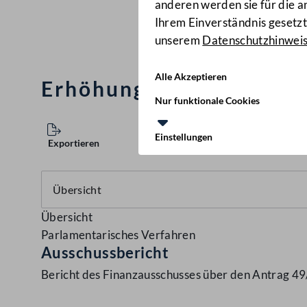
anderen werden sie für die 
Ihrem Einverständnis gesetzt.
unserem
Datenschutzhinwei
Alle Akzeptieren
Erhöhung des Investitio
Nur funktionale Cookies
Einstellungen
Exportieren
Übersicht
Parlamentarisches Verfahren
Ausschussbericht
Bericht des Finanzausschusses über den Antrag 4