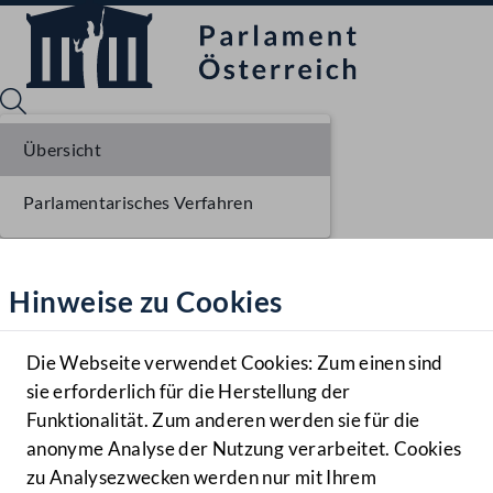
Übersicht
Parlamentarisches Verfahren
Sprache English
Mediathek
Hinweise zu Cookies
Hilfe
Benutzer
Die Webseite verwendet Cookies: Zum einen sind
Zielgruppe
sie erforderlich für die Herstellung der
Navigationsmenü öffnen
MENÜ
Funktionalität. Zum anderen werden sie für die
anonyme Analyse der Nutzung verarbeitet. Cookies
zu Analysezwecken werden nur mit Ihrem
Sprache En
Mediathek