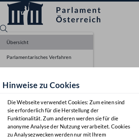
Übersicht
Parlamentarisches Verfahren
Sprache English
Mediathek
Einbringung NR
Hinweise zu Cookies
Hilfe
Ausschussberatungen NR
Benutzer
Die Webseite verwendet Cookies: Zum einen sind
Zielgruppe
sie erforderlich für die Herstellung der
Navigationsmenü öffnen
MENÜ
Funktionalität. Zum anderen werden sie für die
anonyme Analyse der Nutzung verarbeitet. Cookies
zu Analysezwecken werden nur mit Ihrem
Sprache En
Mediathek