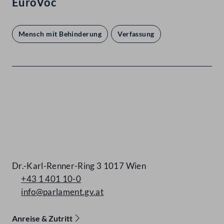
EuroVoc
Mensch mit Behinderung
Verfassung
Kontakt
Dr.-Karl-Renner-Ring 3 1017 Wien
+43 1 401 10-0
info@parlament.gv.at
Anreise & Zutritt