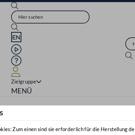
Sprache English
Mediathek
Hilfe
Benutzer
Zielgruppe
Navigationsmenü öffnen
MENÜ
s
es: Zum einen sind sie erforderlich für die Herstellung de