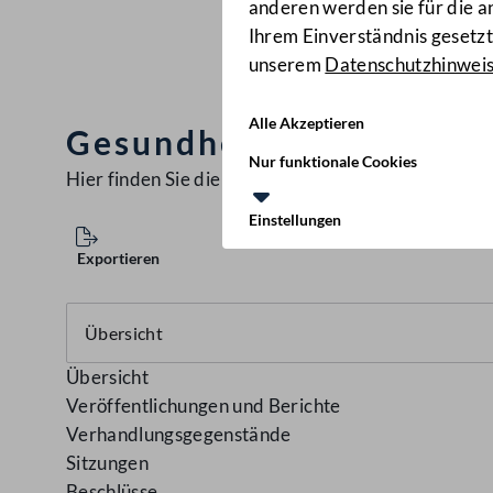
anderen werden sie für die 
Ihrem Einverständnis gesetzt.
unserem
Datenschutzhinwei
Alle Akzeptieren
Gesundheitsausschuss
(
Nur funktionale Cookies
Hier finden Sie die aktuellen
Ausschüsse
Einstellungen
Exportieren
Übersicht
Veröffentlichungen und Berichte
Verhandlungsgegenstände
Sitzungen
Beschlüsse