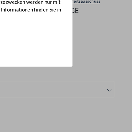
Gesundheitsausschuss
lysezwecken werden nur mit
1/A-GE
 Informationen finden Sie in
s 19.12.2002