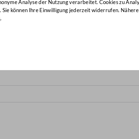
anonyme Analyse der Nutzung verarbeitet. Cookies zu Ana
 Sie können Ihre Einwilligung jederzeit widerrufen. Nähere
s
.
1/A-GE XXI. GP) von 18.11.1999 bi