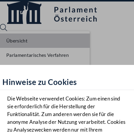
Übersicht
Parlamentarisches Verfahren
Sprache English
Mediathek
Einlangen NR
Hinweise zu Cookies
Hilfe
Ausschussberatungen NR
Benutzer
Plenarberatungen NR
Die Webseite verwendet Cookies: Zum einen sind
Zielgruppe
sie erforderlich für die Herstellung der
Navigationsmenü öffnen
MENÜ
Einlangen BR
Funktionalität. Zum anderen werden sie für die
anonyme Analyse der Nutzung verarbeitet. Cookies
Ausschussberatungen BR
zu Analysezwecken werden nur mit Ihrem
Sprache En
Mediathek