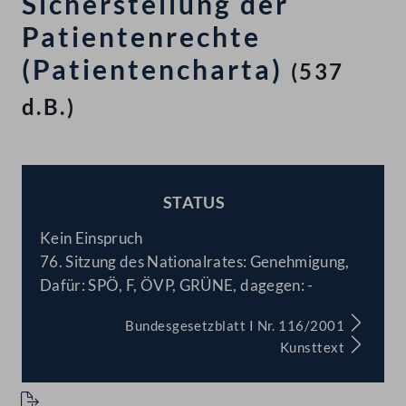
Sicherstellung der
Patientenrechte
(Patientencharta)
(537
d.B.)
STATUS
BESCHLOSSEN
Kein Einspruch
76. Sitzung des Nationalrates: Genehmigung,
Dafür: SPÖ, F, ÖVP, GRÜNE, dagegen: -
Bundesgesetzblatt I Nr. 116/2001
Kunsttext