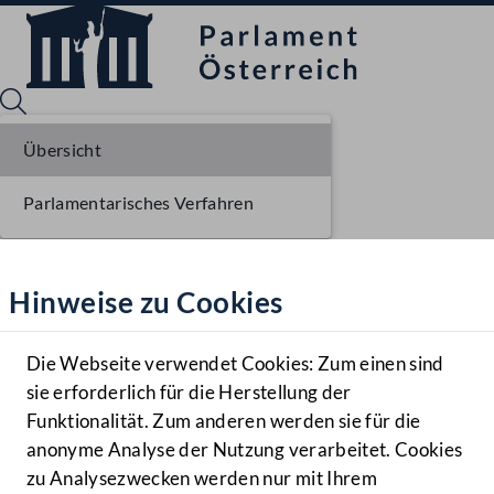
Übersicht
Parlamentarisches Verfahren
Sprache English
Mediathek
Hinweise zu Cookies
Hilfe
Benutzer
Die Webseite verwendet Cookies: Zum einen sind
Zielgruppe
sie erforderlich für die Herstellung der
Navigationsmenü öffnen
MENÜ
Funktionalität. Zum anderen werden sie für die
anonyme Analyse der Nutzung verarbeitet. Cookies
zu Analysezwecken werden nur mit Ihrem
Sprache En
Mediathek