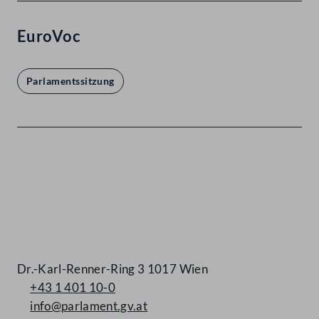
EuroVoc
Parlamentssitzung
Kontakt
Dr.-Karl-Renner-Ring 3 1017 Wien
+43 1 401 10-0
info@parlament.gv.at