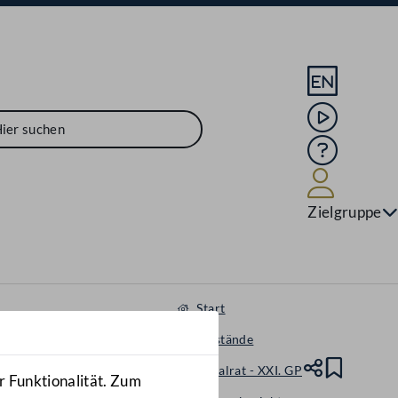
Sprache En
Mediathek
Hilfe
Benutze
Zielgruppe
Start
Gegenstände
Nationalrat - XXI. GP
Teile
Lesez
r Funktionalität. Zum