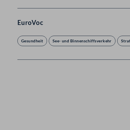
EuroVoc
Gesundheit
See- und Binnenschiffsverkehr
Stra
Kontakt