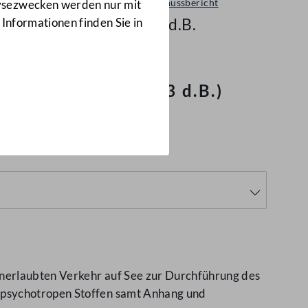
Ausschussbericht
lysezwecken werden nur mit
303 d.B.
 Informationen finden Sie in
open Stoffen
(303 d.B.)
unerlaubten Verkehr auf See zur Durchführung des
 psychotropen Stoffen samt Anhang und