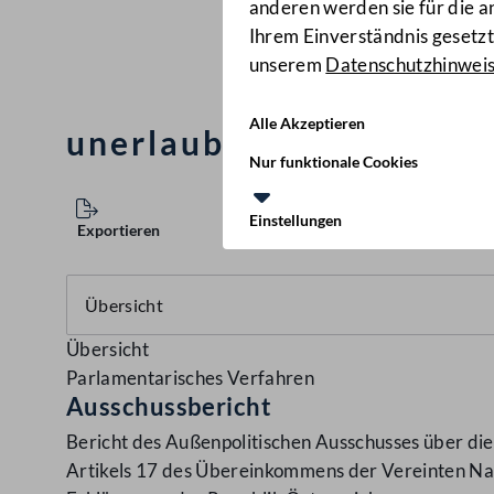
anderen werden sie für die 
Ihrem Einverständnis gesetzt.
unserem
Datenschutzhinwei
Alle Akzeptieren
unerlaubten Verkehr mi
Nur funktionale Cookies
Einstellungen
Exportieren
Übersicht
Parlamentarisches Verfahren
Ausschussbericht
Bericht des Außenpolitischen Ausschusses über di
Artikels 17 des Übereinkommens der Vereinten Na