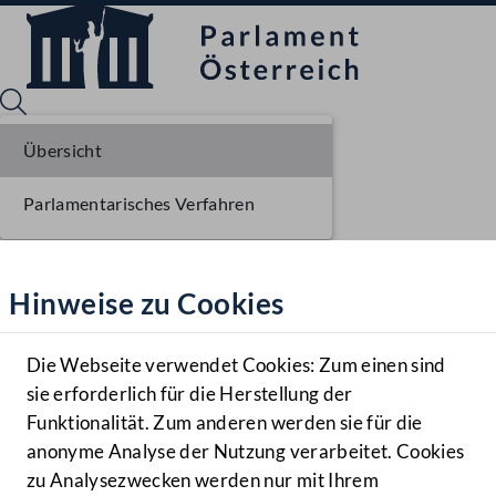
Übersicht
Parlamentarisches Verfahren
Sprache English
Mediathek
Hinweise zu Cookies
Hilfe
Benutzer
Die Webseite verwendet Cookies: Zum einen sind
Zielgruppe
sie erforderlich für die Herstellung der
Navigationsmenü öffnen
MENÜ
Funktionalität. Zum anderen werden sie für die
anonyme Analyse der Nutzung verarbeitet. Cookies
zu Analysezwecken werden nur mit Ihrem
Sprache En
Mediathek