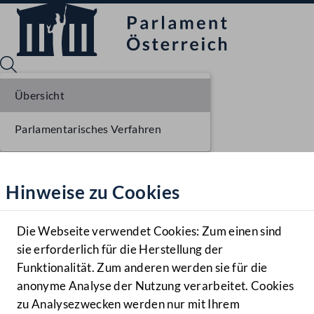
Übersicht
Parlamentarisches Verfahren
Sprache English
Mediathek
Hinweise zu Cookies
Hilfe
Benutzer
Die Webseite verwendet Cookies: Zum einen sind
Zielgruppe
sie erforderlich für die Herstellung der
Navigationsmenü öffnen
MENÜ
Funktionalität. Zum anderen werden sie für die
anonyme Analyse der Nutzung verarbeitet. Cookies
zu Analysezwecken werden nur mit Ihrem
Sprache En
Mediathek