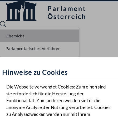
Übersicht
Parlamentarisches Verfahren
Sprache English
Mediathek
Hinweise zu Cookies
Hilfe
Benutzer
Die Webseite verwendet Cookies: Zum einen sind
Zielgruppe
sie erforderlich für die Herstellung der
Navigationsmenü öffnen
MENÜ
Funktionalität. Zum anderen werden sie für die
anonyme Analyse der Nutzung verarbeitet. Cookies
zu Analysezwecken werden nur mit Ihrem
Sprache En
Mediathek