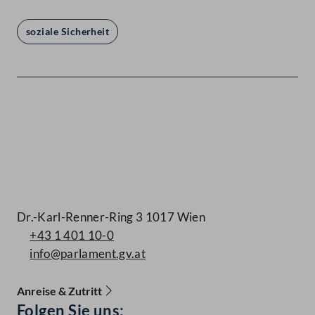
soziale Sicherheit
Kontakt
Dr.-Karl-Renner-Ring 3 1017 Wien
+43 1 401 10-0
info@parlament.gv.at
Anreise & Zutritt
Accessibility Menu anzeigen
Folgen Sie uns: