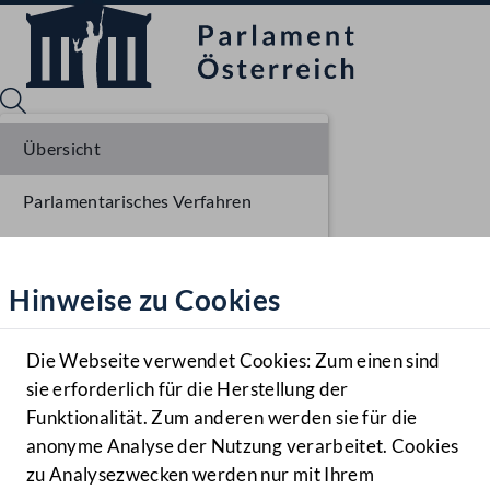
Übersicht
Parlamentarisches Verfahren
Sprache English
Mediathek
Beschlüsse
Hinweise zu Cookies
Hilfe
Liste der Rednerinnen und Redner
Benutzer
Sitzungsdokumente
Die Webseite verwendet Cookies: Zum einen sind
Zielgruppe
sie erforderlich für die Herstellung der
Navigationsmenü öffnen
MENÜ
Funktionalität. Zum anderen werden sie für die
anonyme Analyse der Nutzung verarbeitet. Cookies
zu Analysezwecken werden nur mit Ihrem
Sprache En
Mediathek