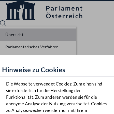
Übersicht
Parlamentarisches Verfahren
Sprache English
Mediathek
Hinweise zu Cookies
Hilfe
Benutzer
Die Webseite verwendet Cookies: Zum einen sind
Zielgruppe
sie erforderlich für die Herstellung der
Navigationsmenü öffnen
MENÜ
Funktionalität. Zum anderen werden sie für die
anonyme Analyse der Nutzung verarbeitet. Cookies
zu Analysezwecken werden nur mit Ihrem
Sprache En
Mediathek