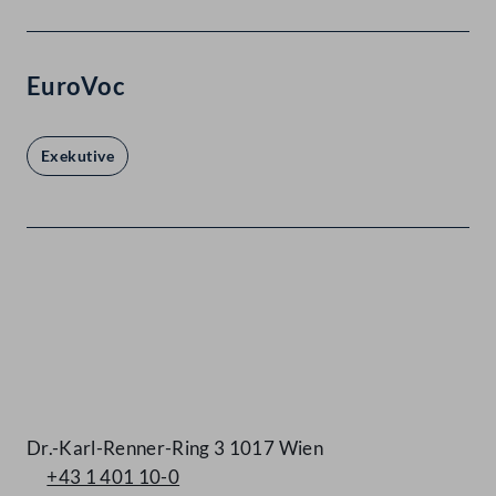
EuroVoc
Exekutive
Kontakt
Dr.-Karl-Renner-Ring 3 1017 Wien
+43 1 401 10-0