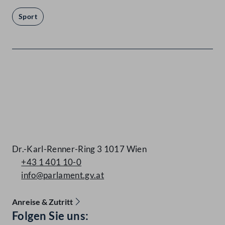
Sport
Kontakt
Dr.-Karl-Renner-Ring 3 1017 Wien
+43 1 401 10-0
info@parlament.gv.at
Anreise & Zutritt
Accessibility Menu anzeigen
Folgen Sie uns: