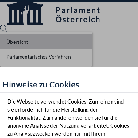
Übersicht
Parlamentarisches Verfahren
Sprache English
Mediathek
Hinweise zu Cookies
Hilfe
Benutzer
Die Webseite verwendet Cookies: Zum einen sind
Zielgruppe
sie erforderlich für die Herstellung der
Navigationsmenü öffnen
MENÜ
Funktionalität. Zum anderen werden sie für die
anonyme Analyse der Nutzung verarbeitet. Cookies
zu Analysezwecken werden nur mit Ihrem
Sprache En
Mediathek