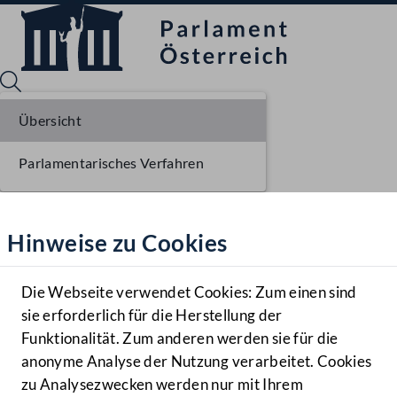
Übersicht
Parlamentarisches Verfahren
Sprache English
Mediathek
Hinweise zu Cookies
Hilfe
Benutzer
Die Webseite verwendet Cookies: Zum einen sind
Zielgruppe
sie erforderlich für die Herstellung der
Navigationsmenü öffnen
MENÜ
Funktionalität. Zum anderen werden sie für die
anonyme Analyse der Nutzung verarbeitet. Cookies
zu Analysezwecken werden nur mit Ihrem
Sprache En
Mediathek