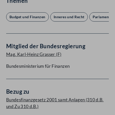
Themen
Budget und Finanzen
Inneres und Recht
Parlament u
Mitglied der Bundesregierung
Mag. Karl-Heinz Grasser
(F)
Bundesministerium für Finanzen
Bezug zu
Bundesfinanzgesetz 2001 samt Anlagen (310 d.B.
und Zu 310 d.B.)