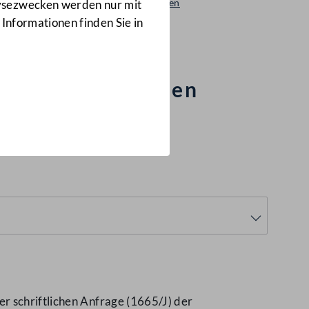
Beantwortungen
lysezwecken werden nur mit
1646/AB
 Informationen finden Sie in
n der Jugendlichen
r schriftlichen Anfrage (1665/J) der