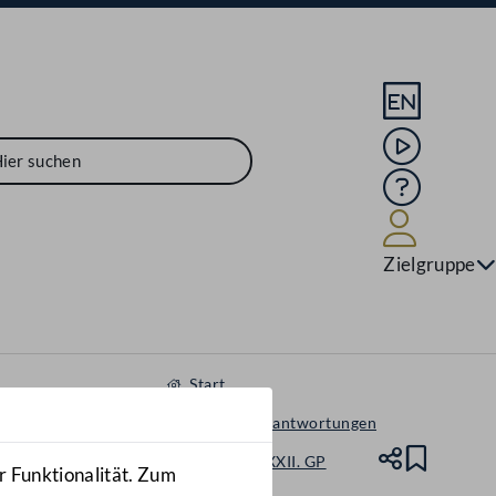
Sprache En
Mediathek
Hilfe
Benutze
Zielgruppe
Start
Anfragen & Beantwortungen
Nationalrat - XXII. GP
Teile
Lesez
r Funktionalität. Zum