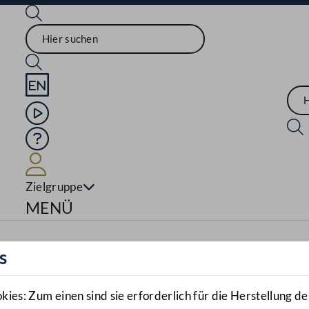
Sprache English
Mediathek
Hilfe
Benutzer
Zielgruppe
Navigationsmenü öffnen
MENÜ
s
es: Zum einen sind sie erforderlich für die Herstellung de