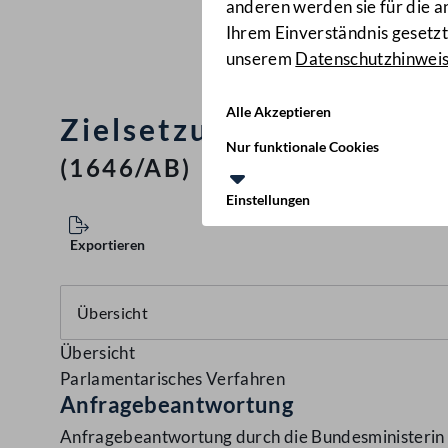
anderen werden sie für die 
Ihrem Einverständnis gesetzt.
unserem
Datenschutzhinwei
Alle Akzeptieren
Zielsetzungen für die P
Nur funktionale Cookies
(1646/AB)
Einstellungen
Exportieren
Übersicht
Parlamentarisches Verfahren
Anfragebeantwortung
Anfragebeantwortung durch die Bundesministerin fü