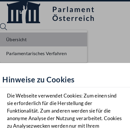
Übersicht
Parlamentarisches Verfahren
Sprache English
Mediathek
Hinweise zu Cookies
Hilfe
Benutzer
Die Webseite verwendet Cookies: Zum einen sind
Zielgruppe
sie erforderlich für die Herstellung der
Navigationsmenü öffnen
MENÜ
Funktionalität. Zum anderen werden sie für die
anonyme Analyse der Nutzung verarbeitet. Cookies
zu Analysezwecken werden nur mit Ihrem
Sprache En
Mediathek