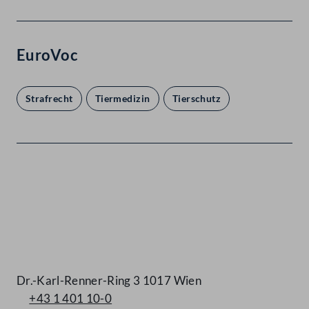
EuroVoc
Strafrecht
Tiermedizin
Tierschutz
Kontakt
Dr.-Karl-Renner-Ring 3 1017 Wien
+43 1 401 10-0