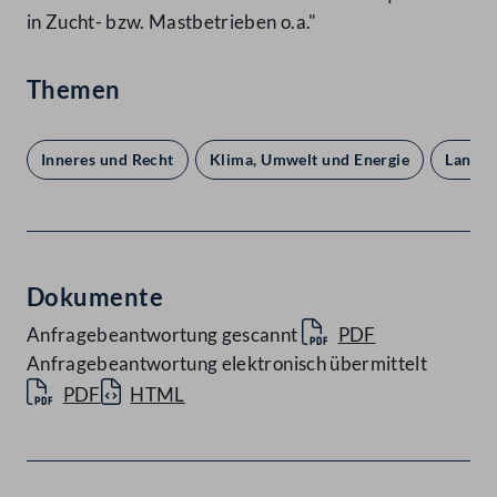
in Zucht- bzw. Mastbetrieben o.a."
Themen
Inneres und Recht
Klima, Umwelt und Energie
Land- 
Dokumente
Anfragebeantwortung gescannt
PDF
Anfragebeantwortung elektronisch übermittelt
PDF
HTML