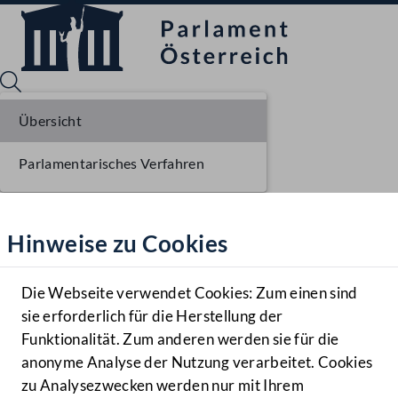
Übersicht
Parlamentarisches Verfahren
Sprache English
Mediathek
Hinweise zu Cookies
Hilfe
Benutzer
Die Webseite verwendet Cookies: Zum einen sind
Zielgruppe
sie erforderlich für die Herstellung der
Navigationsmenü öffnen
MENÜ
Funktionalität. Zum anderen werden sie für die
anonyme Analyse der Nutzung verarbeitet. Cookies
zu Analysezwecken werden nur mit Ihrem
Sprache En
Mediathek