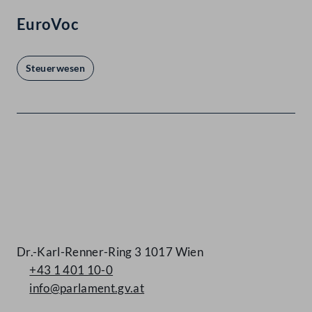
EuroVoc
Steuerwesen
Kontakt
Dr.-Karl-Renner-Ring 3 1017 Wien
+43 1 401 10-0
info@parlament.gv.at