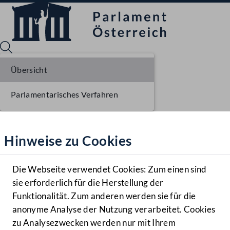
Übersicht
Parlamentarisches Verfahren
Sprache English
Mediathek
Hinweise zu Cookies
Hilfe
Benutzer
Die Webseite verwendet Cookies: Zum einen sind
Zielgruppe
sie erforderlich für die Herstellung der
Navigationsmenü öffnen
MENÜ
Funktionalität. Zum anderen werden sie für die
anonyme Analyse der Nutzung verarbeitet. Cookies
zu Analysezwecken werden nur mit Ihrem
Sprache En
Mediathek