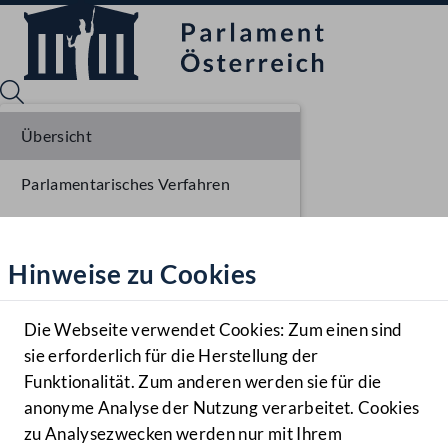
Übersicht
Parlamentarisches Verfahren
Sprache English
Mediathek
Einlangen NR
Hinweise zu Cookies
Hilfe
Ausschussberatungen NR
Benutzer
Plenarberatungen NR
Die Webseite verwendet Cookies: Zum einen sind
Zielgruppe
sie erforderlich für die Herstellung der
Navigationsmenü öffnen
MENÜ
Einlangen BR
Funktionalität. Zum anderen werden sie für die
anonyme Analyse der Nutzung verarbeitet. Cookies
Ausschussberatungen BR
zu Analysezwecken werden nur mit Ihrem
Sprache En
Mediathek