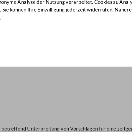
anonyme Analyse der Nutzung verarbeitet. Cookies zu Ana
 Sie können Ihre Einwilligung jederzeit widerrufen. Nähere
s
.
chlägen für eine zeitgemäße
n, denen ein Sachwalter be
 betreffend Unterbreitung von Vorschlägen für eine zeit