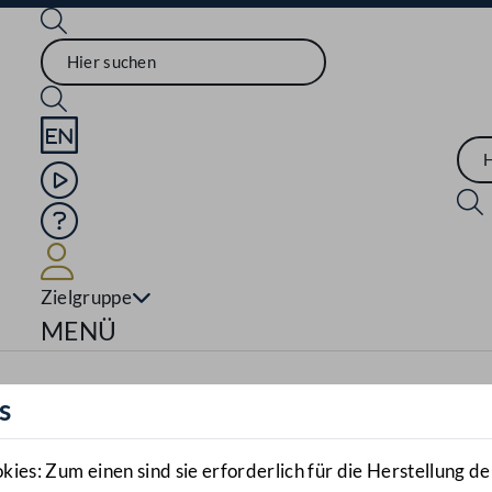
Sprache English
Mediathek
Hilfe
Benutzer
Zielgruppe
Navigationsmenü öffnen
MENÜ
s
es: Zum einen sind sie erforderlich für die Herstellung de