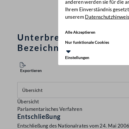
anderen werden sie für die 
Ihrem Einverständnis gesetzt.
unserem
Datenschutzhinwei
Alle Akzeptieren
Unterbreitung von Vors
Nur funktionale Cookies
Bezeichnung der Mensche
Einstellungen
Exportieren
Übersicht
Parlamentarisches Verfahren
Entschließung
Entschließung des Nationalrates vom 24. Mai 2006