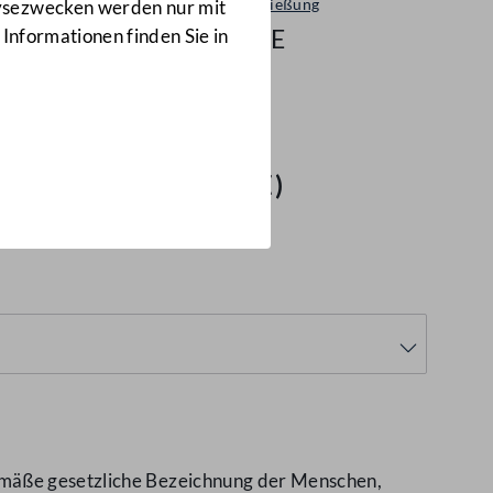
Entschließung
lysezwecken werden nur mit
186/E
 Informationen finden Sie in
 gesetzliche
stellt ist
(186/E)
gemäße gesetzliche Bezeichnung der Menschen,