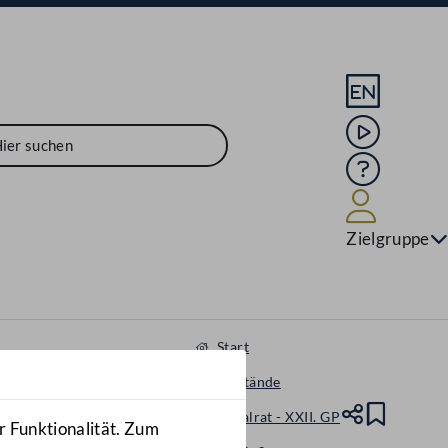
Sprache En
Mediathek
Hilfe
Benutze
Zielgruppe
Start
Gegenstände
Nationalrat - XXII. GP
Teile
Lesez
r Funktionalität. Zum