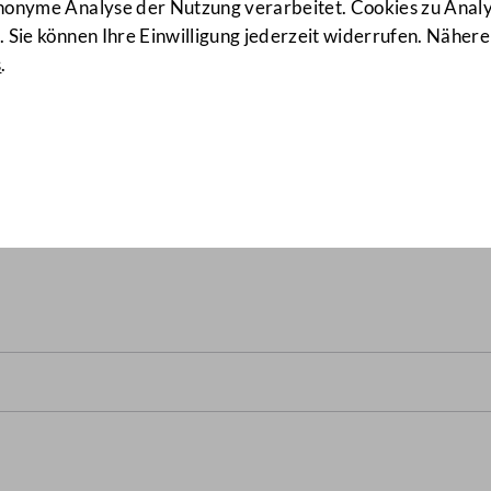
anonyme Analyse der Nutzung verarbeitet. Cookies zu Ana
 Sie können Ihre Einwilligung jederzeit widerrufen. Nähere
s
.
dem Bund und dem Land Nie
ieb des Institute of Science