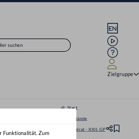
Sprache En
Mediathek
Hilfe
Benutze
Zielgruppe
Start
Gegenstände
Nationalrat - XXII. GP
Teile
Lesez
r Funktionalität. Zum