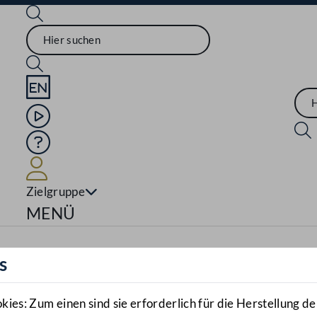
Sprache English
Mediathek
Hilfe
Benutzer
Zielgruppe
Navigationsmenü öffnen
MENÜ
s
es: Zum einen sind sie erforderlich für die Herstellung de