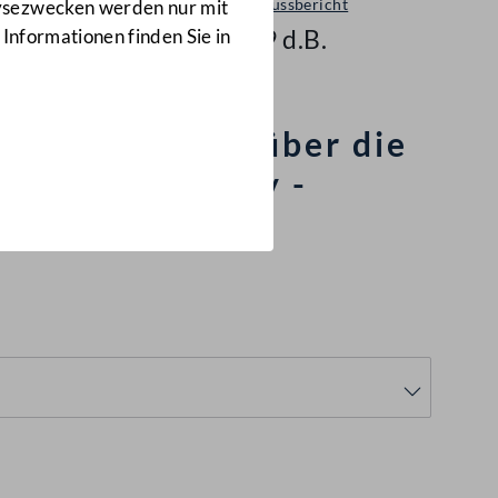
Ausschussbericht
lysezwecken werden nur mit
1359 d.B.
 Informationen finden Sie in
derösterreich über die
 and Technology -