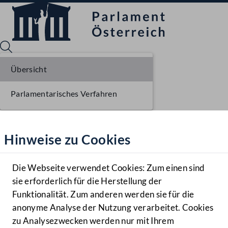
Übersicht
Parlamentarisches Verfahren
Sprache English
Mediathek
Hinweise zu Cookies
Hilfe
Benutzer
Die Webseite verwendet Cookies: Zum einen sind
Zielgruppe
sie erforderlich für die Herstellung der
Navigationsmenü öffnen
MENÜ
Funktionalität. Zum anderen werden sie für die
anonyme Analyse der Nutzung verarbeitet. Cookies
zu Analysezwecken werden nur mit Ihrem
Sprache En
Mediathek