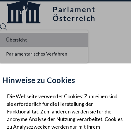
Übersicht
Parlamentarisches Verfahren
Sprache English
Mediathek
Hinweise zu Cookies
Hilfe
Benutzer
Die Webseite verwendet Cookies: Zum einen sind
Zielgruppe
sie erforderlich für die Herstellung der
Navigationsmenü öffnen
MENÜ
Funktionalität. Zum anderen werden sie für die
anonyme Analyse der Nutzung verarbeitet. Cookies
zu Analysezwecken werden nur mit Ihrem
Sprache En
Mediathek