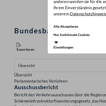
anderen werden sie für die 
Ihrem Einverständnis gesetzt.
unserem
Datenschutzhinwei
Alle Akzeptieren
Bundesbahnstrukturges
Nur funktionale Cookies
Einstellungen
Exportieren
Übersicht
Parlamentarisches Verfahren
Ausschussbericht
Bericht des Verkehrsausschusses über die Regieru
Schieneninfrastrukturfinanzierungsgesetz, das Ho