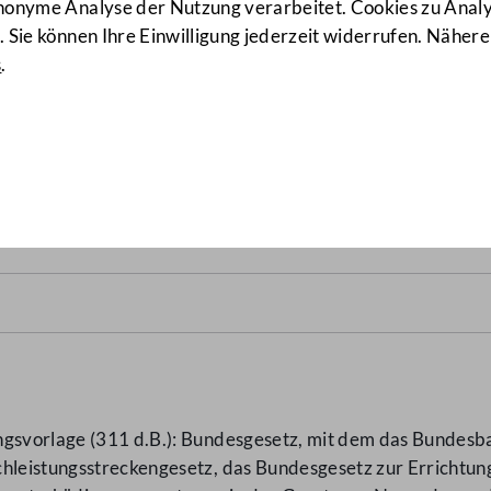
anonyme Analyse der Nutzung verarbeitet. Cookies zu Ana
 Sie können Ihre Einwilligung jederzeit widerrufen. Nähere
s
.
etz 2003
(340 d.B.)
ngsvorlage (311 d.B.): Bundesgesetz, mit dem das Bundes
chleistungsstreckengesetz, das Bundesgesetz zur Errichtu