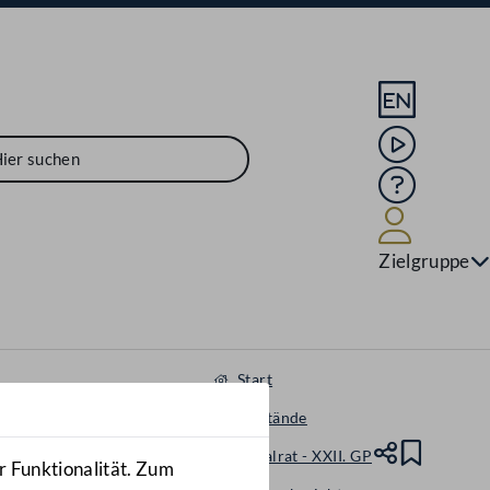
Sprache En
Mediathek
Hilfe
Benutze
Zielgruppe
Start
Gegenstände
Nationalrat - XXII. GP
Teile
Lesez
r Funktionalität. Zum