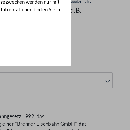
Ausschussbericht
lysezwecken werden nur mit
340 d.B.
 Informationen finden Sie in
bahngesetz 1992, das
ng einer "Brenner Eisenbahn GmbH", das