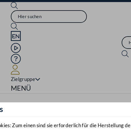
Sprache English
Mediathek
Hilfe
Benutzer
Zielgruppe
Navigationsmenü öffnen
MENÜ
s
es: Zum einen sind sie erforderlich für die Herstellung de