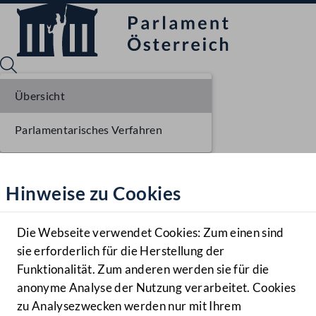
Übersicht
Parlamentarisches Verfahren
Sprache English
Mediathek
Hinweise zu Cookies
Hilfe
Benutzer
Die Webseite verwendet Cookies: Zum einen sind
Zielgruppe
sie erforderlich für die Herstellung der
Navigationsmenü öffnen
MENÜ
Funktionalität. Zum anderen werden sie für die
anonyme Analyse der Nutzung verarbeitet. Cookies
zu Analysezwecken werden nur mit Ihrem
Sprache En
Mediathek