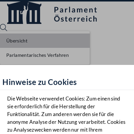
Übersicht
Parlamentarisches Verfahren
Sprache English
Mediathek
Hinweise zu Cookies
Hilfe
Benutzer
Die Webseite verwendet Cookies: Zum einen sind
Zielgruppe
sie erforderlich für die Herstellung der
Navigationsmenü öffnen
MENÜ
Funktionalität. Zum anderen werden sie für die
anonyme Analyse der Nutzung verarbeitet. Cookies
zu Analysezwecken werden nur mit Ihrem
Sprache En
Mediathek