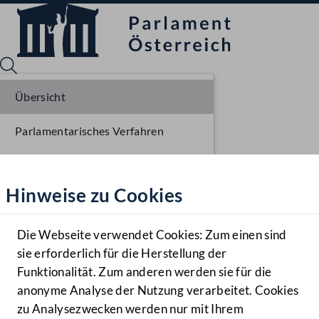
Übersicht
Parlamentarisches Verfahren
Sprache English
Mediathek
Einbringung NR
Hinweise zu Cookies
Hilfe
Ausschussberatungen NR
Benutzer
Die Webseite verwendet Cookies: Zum einen sind
Zielgruppe
sie erforderlich für die Herstellung der
Navigationsmenü öffnen
MENÜ
Funktionalität. Zum anderen werden sie für die
anonyme Analyse der Nutzung verarbeitet. Cookies
zu Analysezwecken werden nur mit Ihrem
Sprache En
Mediathek